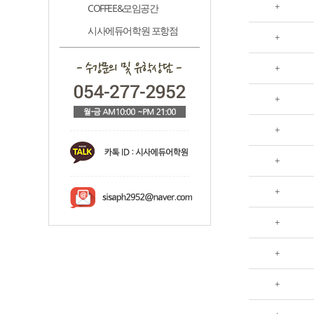
+
COFFEE&모임공간
시사에듀어학원 포항점
+
+
+
+
+
+
+
+
+