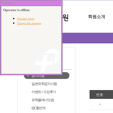
학원소개
포항점
커뮤니티
공지사항
일본유학공지사항
이벤트 / 수강후기
번호
유학플래너닷컴
+
EJC통번역