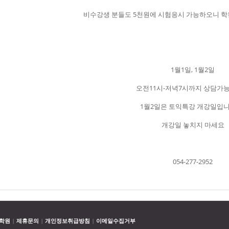
비수강생 분들도 5천원에 시험응시 가능하오니 
1월1일, 1월2일
오전11시-저녁7시까지 상담가
1월2일은 토익특강 개강일입니
개강일 놓치지 마세요
054-277-2952
학원
제휴문의
개인정보취급방침
이메일수집거부
|
|
|