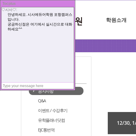
학원소개
포항점
커뮤니티
공지사항
Q&A
이벤트 / 수강후기
유학플래너닷컴
12/30,
EJC통번역