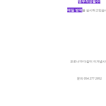
명부작성필수!
매일 방역
을 실시하고있습
코로나19 다같이 이겨냅시
문의 054 277 2952