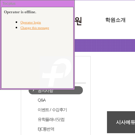
학원소개
포항점
커뮤니티
공지사항
Q&A
이벤트 / 수강후기
유학플래너닷컴
시사에듀
EJC통번역