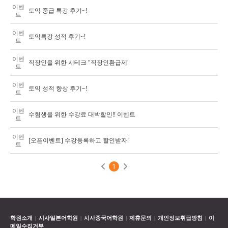
이벤
토익 중급 특강 후기~!
트
이벤
토익특강 성적 후기~!
트
이벤
직장인을 위한 시테크 "직장인환급제"
트
이벤
토익 성적 향상 후기~!
트
이벤
수험생을 위한 수강료 대박할인!! 이벤트
트
이벤
[오픈이벤트] 수강등록하고 할인받자!
트
1
학원소개
시사일본어학원
시사중국어학원
제휴문의
개인정보취급방침
이
|
|
|
|
|
메일수집거부