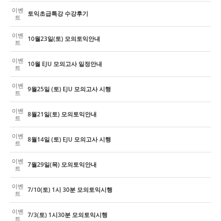
이벤
토익초급특강 수강후기
트
이벤
10월23일(토) 모의토익안내
트
이벤
10월 EJU 모의고사 일정안내
트
이벤
9월25일 (토) EJU 모의고사 시행
트
이벤
8월21일(토) 모의토익안내
트
이벤
8월14일 (토) EJU 모의고사 시행
트
이벤
7월29일(목) 모의토익안내
트
이벤
7/10(토) 1시 30분 모의토익시행
트
이벤
7/3(토) 1시30분 모의토익시행
트