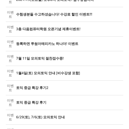
트
이벤
수험생분들 수고하셨습니다! 수강료 할인 이벤트!!!
트
이벤
3층 다옴컴퓨터학원 오픈기념 제휴이벤트!
트
이벤
등록하면 투썸아메리카노 하나더! 이벤트
트
이벤
7월 11일 모의토익 절찬접수중!
트
이벤
1월4일(토) 모의토익 안내 [비수강생 포함]
트
이벤
토익 중급 특강 후기2
트
이벤
토익 중급 특강 후기
트
이벤
6/29(토), 7/6(토) 모의토익 안내
트