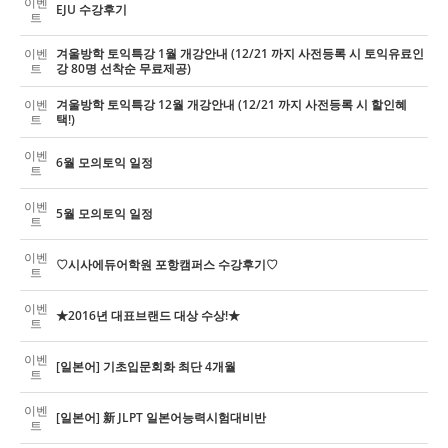
이벤
EJU 수강후기
트
이벤
겨울방학 토익특강 1월 개강안내 (12/21 까지 사전등록 시 토익유료인
트
강 80명 선착순 무료제공)
이벤
겨울방학 토익특강 12월 개강안내 (12/21 까지 사전등록 시 할인혜
트
택!)
이벤
6월 모의토익 일정
트
이벤
5월 모의토익 일정
트
이벤
♡시사에듀어학원 포항캠퍼스 수강후기♡
트
이벤
★2016년 대표브랜드 대상 수상!★
트
이벤
[일본어] 기초입문회화 최단 4개월
트
이벤
[일본어] 新 JLPT 일본어능력시험대비반
트