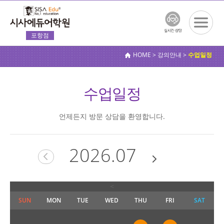
포항점
전체메
뉴보기
HOME > 강의안내 >
수업일정
수업일정
언제든지 방문 상담을 환영합니다.
2026.07
<
SUN
MON
TUE
WED
THU
FRI
SAT