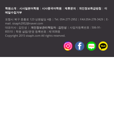
학원소개
시사일본어학원
시사중국어학원
제휴문의
개인정보취급방침
이
|
|
|
|
|
메일수집거부
포항시 북구 중흥로 123 상원빌딩 4층
Tel. 054-277-2952
FAX.054-278-3429
E-
|
|
|
mail. sisaph2952@naver.com
대표이사 : 김민성
개인정보관리책임자 : 김민성
사업자등록번호 : 506-91-
|
|
85510
학원 설립/운영 등록번호 : 제1838호
|
Copyright 2015 sisaph.com All rights reserved.