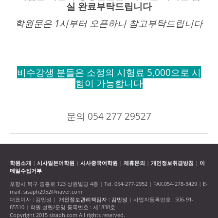
실 완료부탁드립니다
학원문은 1시부터 오픈하니
참고부탁드립니다
비수강생 분들은 소정의 시험료 5,000으로 시
험이 가능합니다
문의 054 277 29527
학원소개
시사일본어학원
시사중국어학원
제휴문의
개인정보취급방침
이
|
|
|
|
|
메일수집거부
포항시 북구 중흥로 123 상원빌딩 4층
Tel. 054-277-2952
FAX.054-278-3429
E-
|
|
|
mail. sisaph2952@naver.com
대표이사 : 김민성
개인정보관리책임자 : 김민성
사업자등록번호 : 506-91-
|
|
85510
학원 설립/운영 등록번호 : 제1838호
|
Copyright 2015 sisaph.com All rights reserved.