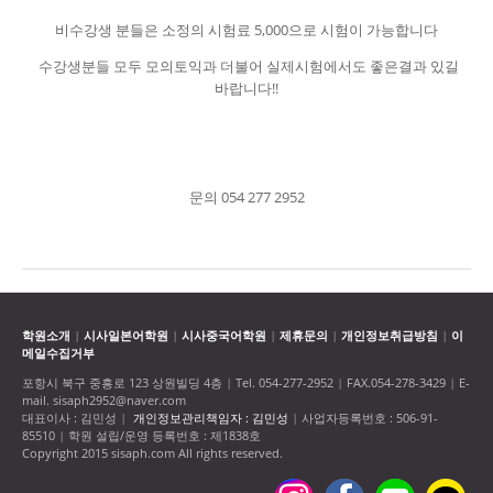
비수강생 분들은 소정의 시험료 5,000으로 시험이 가능합니다
수강생분들 모두 모의토익과 더불어 실제시험에서도 좋은결과 있길
바랍니다!!
문의 054 277 2952
학원소개
시사일본어학원
시사중국어학원
제휴문의
개인정보취급방침
이
|
|
|
|
|
메일수집거부
포항시 북구 중흥로 123 상원빌딩 4층
Tel. 054-277-2952
FAX.054-278-3429
E-
|
|
|
mail. sisaph2952@naver.com
대표이사 : 김민성
개인정보관리책임자 : 김민성
사업자등록번호 : 506-91-
|
|
85510
학원 설립/운영 등록번호 : 제1838호
|
Copyright 2015 sisaph.com All rights reserved.