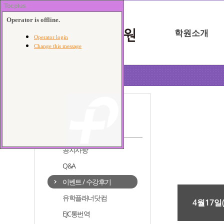
학원소개
포항점
커뮤니티
공지사항
Q&A
이벤트 / 수강후기
유학플래너닷컴
4월17일
EJC통번역