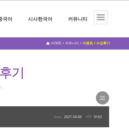
중국어
시사한국어
커뮤니티
전체메
뉴보기
HOME > 커뮤니티 >
이벤트 / 수강후기
강후기
.
Date
2021.04.06
HIT
9163