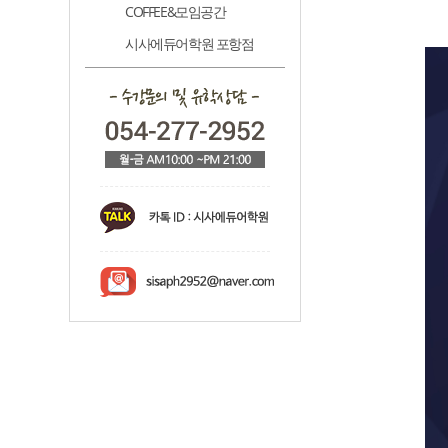
COFFEE&모임공간
시사에듀어학원 포항점