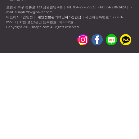
포항시 북구 중흥로 123 상원빌딩 4층
Tel. 054-277-2952
FAX.054-278-3429
E-
|
|
|
mail. sisaph2952@naver.com
대표이사 : 김민성
개인정보관리책임자 : 김민성
사업자등록번호 : 506-91-
|
|
85510
학원 설립/운영 등록번호 : 제1838호
|
Copyright 2015 sisaph.com All rights reserved.